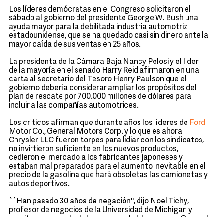
Los líderes demócratas en el Congreso solicitaron el
sábado al gobierno del presidente George W. Bush una
ayuda mayor para la debilitada industria automotriz
estadounidense, que se ha quedado casi sin dinero ante la
mayor caída de sus ventas en 25 años.
La presidenta de la Cámara Baja Nancy Pelosi y el líder
de la mayoría en el senado Harry Reid afirmaron en una
carta al secretario del Tesoro Henry Paulson que el
gobierno debería considerar ampliar los propósitos del
plan de rescate por 700.000 millones de dólares para
incluir a las compañías automotrices.
Los críticos afirman que durante años los líderes de
Ford
Motor Co., General Motors Corp. y lo que es ahora
Chrysler LLC fueron torpes para lidiar con los sindicatos,
no invirtieron suficiente en los nuevos productos,
cedieron el mercado a los fabricantes japoneses y
estaban mal preparados para el aumento inevitable en el
precio de la gasolina que hará obsoletas las camionetas y
autos deportivos.
``Han pasado 30 años de negación'', dijo Noel Tichy,
profesor de negocios de la Universidad de Michigan y