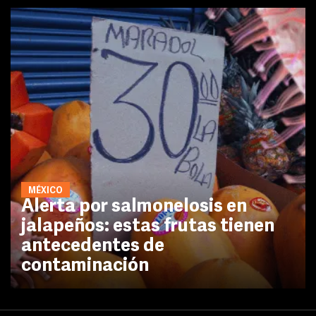
MÉXICO
Alerta por salmonelosis en
jalapeños: estas frutas tienen
antecedentes de
contaminación