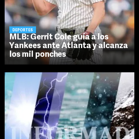
DEPORTES
MLB: Gerrit Cole guía a los
Yankees ante Atlanta y alcanza
los mil ponches