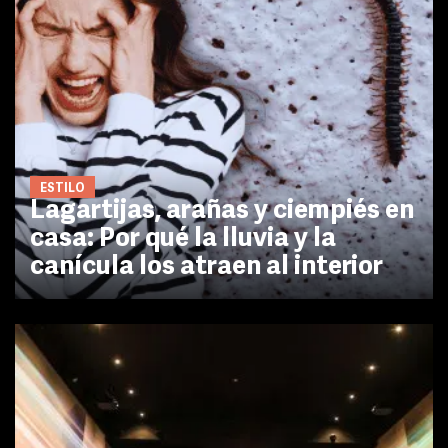
ESTILO
Lagartijas, arañas y ciempiés en
casa: Por qué la lluvia y la
canícula los atraen al interior