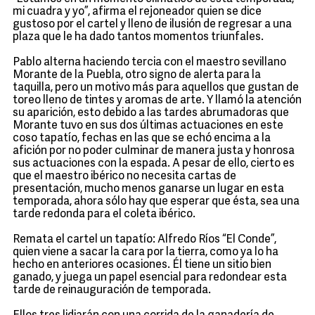
mi cuadra y yo”, afirma el rejoneador quien se dice
gustoso por el cartel y lleno de ilusión de regresar a una
plaza que le ha dado tantos momentos triunfales.
Pablo alterna haciendo tercia con el maestro sevillano
Morante de la Puebla, otro signo de alerta para la
taquilla, pero un motivo más para aquellos que gustan de
toreo lleno de tintes y aromas de arte. Y llamó la atención
su aparición, esto debido a las tardes abrumadoras que
Morante tuvo en sus dos últimas actuaciones en este
coso tapatío, fechas en las que se echó encima a la
afición por no poder culminar de manera justa y honrosa
sus actuaciones con la espada. A pesar de ello, cierto es
que el maestro ibérico no necesita cartas de
presentación, mucho menos ganarse un lugar en esta
temporada, ahora sólo hay que esperar que ésta, sea una
tarde redonda para el coleta ibérico.
Remata el cartel un tapatío: Alfredo Ríos “El Conde”,
quien viene a sacar la cara por la tierra, como ya lo ha
hecho en anteriores ocasiones. Él tiene un sitio bien
ganado, y juega un papel esencial para redondear esta
tarde de reinauguración de temporada.