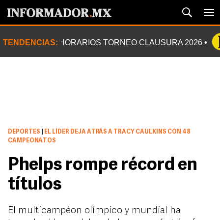
TENDENCIAS:
HORARIOS TORNEO CLAUSURA 2026
DEPORTES
|
EL LÍDER DEJA ATRÁS A TRACY CAULKINS CON 48
CAMPEONATOS
Phelps rompe récord en
títulos
El multicampéon olímpico y mundial ha