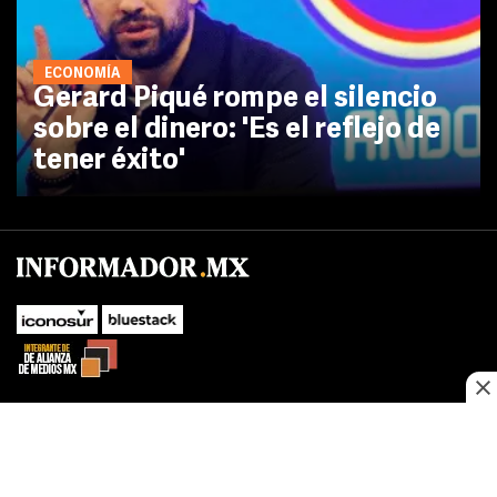
ECONOMÍA
Gerard Piqué rompe el silencio
sobre el dinero: 'Es el reflejo de
tener éxito'
No te pierdas las novedades de último momento.
¡Síguenos!
SUBIR
Este sitio web utiliza cookies propias y de terceros para optimizar su
FACEBOOK
TWITTER
navegacion, adaptarse a sus preferencias y realizar labores analiticas.
Al continuar navegando acepta nuestro
Política de cookies.