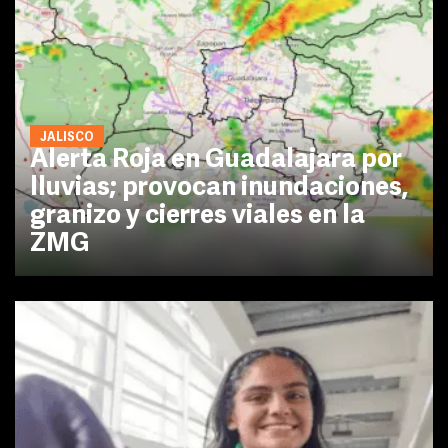
JALISCO
Alerta Roja en Guadalajara por
lluvias; provocan inundaciones,
granizo y cierres viales en la
ZMG