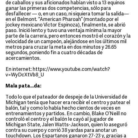
de caballos y sus aficionados habían visto a 13 equinos
ganar las primeras dos competencias, sólo para
desfallecer — o, en un caso, ni siquiera tomar la salida—
en el Belmont. “American Pharoah” (montado por el
jockey mexicano Víctor Espinoza), finalmente, se abrió
paso. Inició lento y tuvo una ventaja mínima la mayor
parte de la carrera, pero entonces mostró el corazón y la
velocidad de un campeón, alejándose en los últimos mil
metros para cruzar la meta en dos minutos y 26.65
segundos, poniendo fin a cuatro décadas de
acercamientos.
En internet: https://www.youtube.com/watch?
v=WyDcXtVb8_U
Mala pata…da:
Todo lo que el pateador de despeje de la Universidad de
Michigan tenía que hacer era recibir el centro y patear el
balón, tal y como lo había hecho cientos de veces en
entrenamientos y partidos. En cambio, Blake O’Neill no
controló el centro y el balón le cayó al jugador de
Michigan State, Jalen Watts-Jackson, quien lo aseguró
contra su cuerpo y corrió 38 yardas para anotar un
touchdown. Los Espartanos ganaron 27-23 y, gracias a