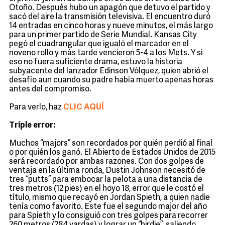
Otoño. Después hubo un apagón que detuvo el partido y
sacó del aire la transmisión televisiva. El encuentro duró
14 entradas en cinco horas y nueve minutos, el más largo
para un primer partido de Serie Mundial. Kansas City
pegó el cuadrangular que igualó el marcador en el
noveno rollo y más tarde vencieron 5-4 a los Mets. Y si
eso no fuera suficiente drama, estuvo la historia
subyacente del lanzador Edinson Vólquez, quien abrió el
desafío aun cuando su padre había muerto apenas horas
antes del compromiso.
Para verlo, haz
CLIC AQUÍ
Triple error:
Muchos “majors” son recordados por quién perdió al final
o por quién los ganó. El Abierto de Estados Unidos de 2015
será recordado por ambas razones. Con dos golpes de
ventaja en la última ronda, Dustin Johnson necesitó de
tres “putts” para embocar la pelota a una distancia de
tres metros (12 pies) en el hoyo 18, error que le costó el
título, mismo que recayó en Jordan Spieth, a quien nadie
tenía como favorito. Este fue el segundo major del año
para Spieth y lo consiguió con tres golpes para recorrer