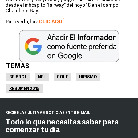
260 metros (284 yardas) y lograr un “birdie”, saliendo
desde el inhóspito “fairway” del hoyo 18 en el campo
Chambers Bay.
Para verlo, haz
CLIC AQUÍ
TEMAS
BEISBOL
NFL
GOLF
HIPISMO
RESUMEN 2015
RECIBE LAS ÚLTIMAS NOTICIAS EN TU E-MAIL
Todo lo que necesitas saber para
comenzar tu día