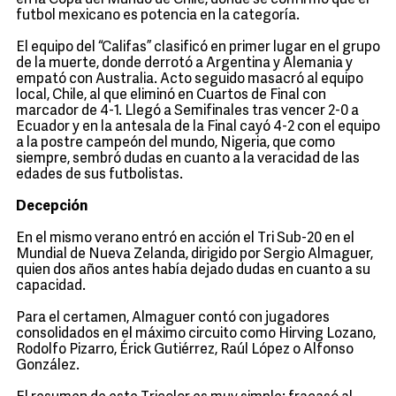
en la Copa del Mundo de Chile, donde se confirmó que el
futbol mexicano es potencia en la categoría.
El equipo del “Califas” clasificó en primer lugar en el grupo
de la muerte, donde derrotó a Argentina y Alemania y
empató con Australia. Acto seguido masacró al equipo
local, Chile, al que eliminó en Cuartos de Final con
marcador de 4-1. Llegó a Semifinales tras vencer 2-0 a
Ecuador y en la antesala de la Final cayó 4-2 con el equipo
a la postre campeón del mundo, Nigeria, que como
siempre, sembró dudas en cuanto a la veracidad de las
edades de sus futbolistas.
Decepción
En el mismo verano entró en acción el Tri Sub-20 en el
Mundial de Nueva Zelanda, dirigido por Sergio Almaguer,
quien dos años antes había dejado dudas en cuanto a su
capacidad.
Para el certamen, Almaguer contó con jugadores
consolidados en el máximo circuito como Hirving Lozano,
Rodolfo Pizarro, Érick Gutiérrez, Raúl López o Alfonso
González.