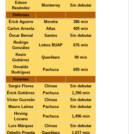
Edson
Monterrey
Sin debutar
Reséndez
Defensas
Érick Aguirre
Morelia
386 min
Carlos Arreola
Atlas
405 min
Óscar Bernal
Santos
Sin debutar
Rodrigo
Lobos BUAP
676 min
González
Kevin
Querétaro
90 min
Gutiérrez
Osvaldo
Pachuca
695 min
Rodríguez
Volantes
Sergio Flores
Chivas
Sin debutar
Érick Gutiérrez
Pachuca
1,350 min
Víctor Guzmán
Chivas
Sin debutar
Mauro Laínez
Pachuca
Sin debutar
Hirving
Pachuca
1,496 min
Lozano
Luis Márquez
Chivas
Sin debutar
Orbelín Pineda
Querétaro
1,077 min