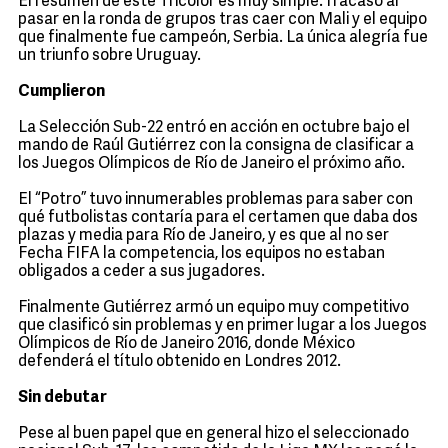
El resumen de este Tricolor es muy simple: fracasó al
pasar en la ronda de grupos tras caer con Mali y el equipo
que finalmente fue campeón, Serbia. La única alegría fue
un triunfo sobre Uruguay.
Cumplieron
La Selección Sub-22 entró en acción en octubre bajo el
mando de Raúl Gutiérrez con la consigna de clasificar a
los Juegos Olímpicos de Río de Janeiro el próximo año.
El “Potro” tuvo innumerables problemas para saber con
qué futbolistas contaría para el certamen que daba dos
plazas y media para Río de Janeiro, y es que al no ser
Fecha FIFA la competencia, los equipos no estaban
obligados a ceder a sus jugadores.
Finalmente Gutiérrez armó un equipo muy competitivo
que clasificó sin problemas y en primer lugar a los Juegos
Olímpicos de Río de Janeiro 2016, donde México
defenderá el título obtenido en Londres 2012.
Sin debutar
Pese al buen papel que en general hizo el seleccionado