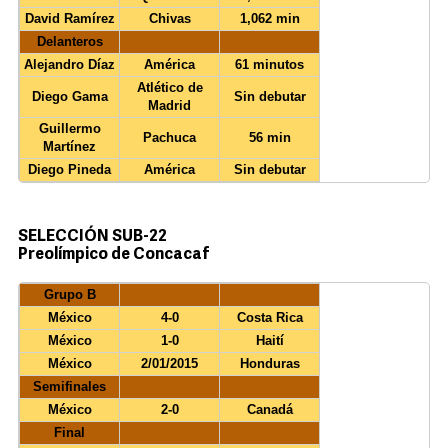
David Ramírez
Chivas
1,062 min
Delanteros
Alejandro Díaz
América
61 minutos
Atlético de
Diego Gama
Sin debutar
Madrid
Guillermo
Pachuca
56 min
Martínez
Diego Pineda
América
Sin debutar
SELECCIÓN SUB-22
Preolímpico de Concacaf
Grupo B
México
4-0
Costa Rica
México
1-0
Haití
México
2/01/2015
Honduras
Semifinales
México
2-0
Canadá
Final