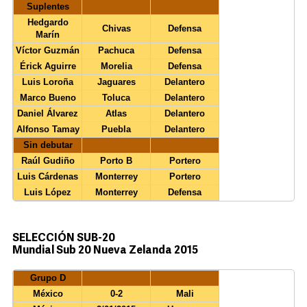
Suplentes
Hedgardo
Chivas
Defensa
Marín
Víctor Guzmán
Pachuca
Defensa
Érick Aguirre
Morelia
Defensa
Luis Loroña
Jaguares
Delantero
Marco Bueno
Toluca
Delantero
Daniel Álvarez
Atlas
Delantero
Alfonso Tamay
Puebla
Delantero
Sin debutar
Raúl Gudiño
Porto B
Portero
Luis Cárdenas
Monterrey
Portero
Luis López
Monterrey
Defensa
SELECCIÓN SUB-20
Mundial Sub 20 Nueva Zelanda 2015
Grupo D
México
0-2
Mali