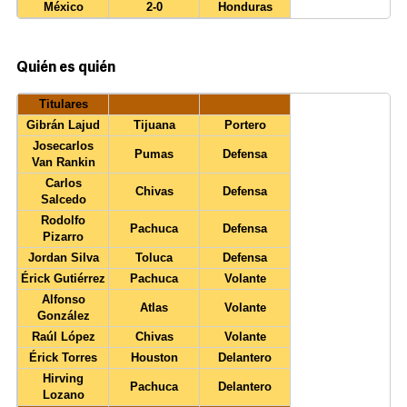
México
2-0
Honduras
Quién es quién
Titulares
Gibrán Lajud
Tijuana
Portero
Josecarlos
Pumas
Defensa
Van Rankin
Carlos
Chivas
Defensa
Salcedo
Rodolfo
Pachuca
Defensa
Pizarro
Jordan Silva
Toluca
Defensa
Érick Gutiérrez
Pachuca
Volante
Alfonso
Atlas
Volante
González
Raúl López
Chivas
Volante
Érick Torres
Houston
Delantero
Hirving
Pachuca
Delantero
Lozano