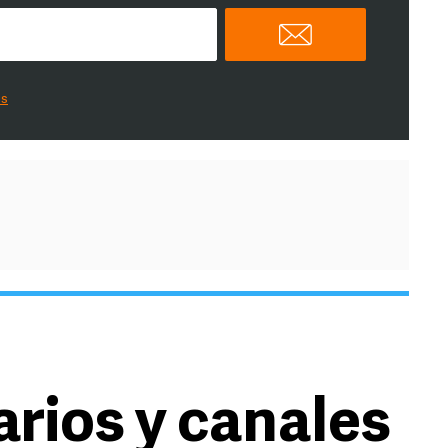
es
arios y canales