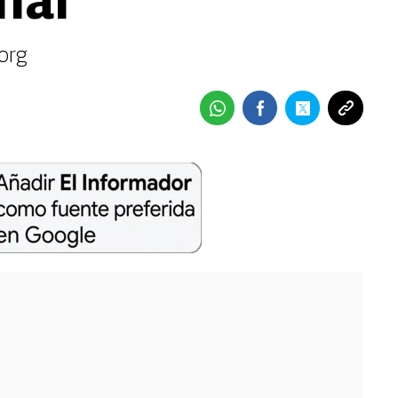
nal
org