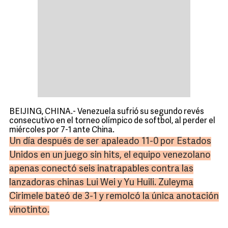
BEIJING, CHINA.- Venezuela sufrió su segundo revés
consecutivo en el torneo olímpico de softbol, al perder el
miércoles por 7-1 ante China.
Un día después de ser apaleado 11-0 por Estados
Unidos en un juego sin hits, el equipo venezolano
apenas conectó seis inatrapables contra las
lanzadoras chinas Lui Wei y Yu Huili. Zuleyma
Cirimele bateó de 3-1 y remolcó la única anotación
vinotinto.