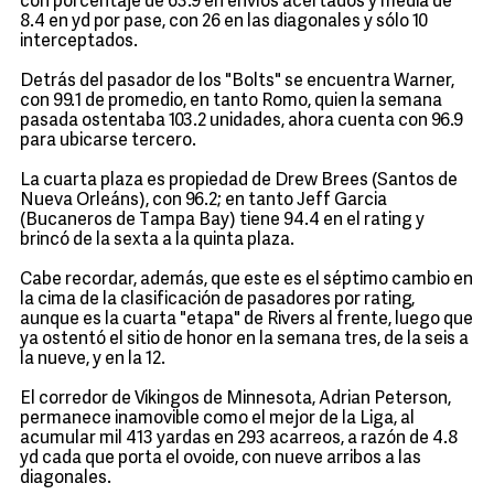
con porcentaje de 63.9 en envíos acertados y media de
8.4 en yd por pase, con 26 en las diagonales y sólo 10
interceptados.
Detrás del pasador de los "Bolts" se encuentra Warner,
con 99.1 de promedio, en tanto Romo, quien la semana
pasada ostentaba 103.2 unidades, ahora cuenta con 96.9
para ubicarse tercero.
La cuarta plaza es propiedad de Drew Brees (Santos de
Nueva Orleáns), con 96.2; en tanto Jeff Garcia
(Bucaneros de Tampa Bay) tiene 94.4 en el rating y
brincó de la sexta a la quinta plaza.
Cabe recordar, además, que este es el séptimo cambio en
la cima de la clasificación de pasadores por rating,
aunque es la cuarta "etapa" de Rivers al frente, luego que
ya ostentó el sitio de honor en la semana tres, de la seis a
la nueve, y en la 12.
El corredor de Vikingos de Minnesota, Adrian Peterson,
permanece inamovible como el mejor de la Liga, al
acumular mil 413 yardas en 293 acarreos, a razón de 4.8
yd cada que porta el ovoide, con nueve arribos a las
diagonales.