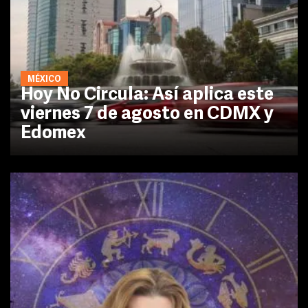
MÉXICO
Hoy No Circula: Así aplica este
viernes 7 de agosto en CDMX y
Edomex