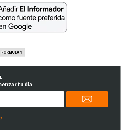
FÓRMULA 1
IL
menzar tu día
es