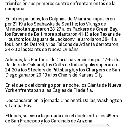
triunfos en sus primeros cuatro enfrentamientos de la
campaña.
En otros partidos, los Dolphins de Miami se impusieron
por 21-19 a los Seahawks de Seattle; los Vikings de
Minnesota superaron 28-27 a los Packers de Green Bay;
los Ravens de Baltimore aplastaron 41-13 a los Texans de
Houston; los Jaguars de Jacksonville arrollaron 38-14 a
los Lions de Detroit, y los Falcons de Atlanta derrotaron
34-20 a los Saints de Nueva Orleáns.
Además, las Panthers de Carolina vencieron por 17-6 a los
Raiders de Oakland; los Colts de Indianápolis superaron
24-20 a los Steelers de Pittsburgh, y los Chargers de San
Diego ganaron 20-19 a los Chiefs de Kansas City.
En el duelo del domingo por la noche, los Giants de Nueva
York enfrentaban a las Eagles de Filadelfia.
Descansaron en la jornada Cincinnati, Dallas, Washington
y Tampa Bay.
El lunes, se cierra la jornada con el duelo entre los 49ers
de San Francisco y los Cardinals de Arizona.