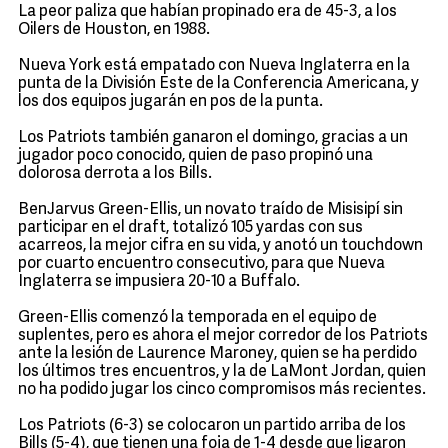
La peor paliza que habían propinado era de 45-3, a los
Oilers de Houston, en 1988.
Nueva York está empatado con Nueva Inglaterra en la
punta de la División Este de la Conferencia Americana, y
los dos equipos jugarán en pos de la punta.
Los Patriots también ganaron el domingo, gracias a un
jugador poco conocido, quien de paso propinó una
dolorosa derrota a los Bills.
BenJarvus Green-Ellis, un novato traído de Misisipí sin
participar en el draft, totalizó 105 yardas con sus
acarreos, la mejor cifra en su vida, y anotó un touchdown
por cuarto encuentro consecutivo, para que Nueva
Inglaterra se impusiera 20-10 a Buffalo.
Green-Ellis comenzó la temporada en el equipo de
suplentes, pero es ahora el mejor corredor de los Patriots
ante la lesión de Laurence Maroney, quien se ha perdido
los últimos tres encuentros, y la de LaMont Jordan, quien
no ha podido jugar los cinco compromisos más recientes.
Los Patriots (6-3) se colocaron un partido arriba de los
Bills (5-4), que tienen una foja de 1-4 desde que ligaron