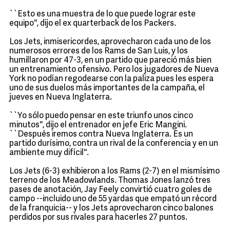
``Esto es una muestra de lo que puede lograr este
equipo'', dijo el ex quarterback de los Packers.
Los Jets, inmisericordes, aprovecharon cada uno de los
numerosos errores de los Rams de San Luis, y los
humillaron por 47-3, en un partido que pareció más bien
un entrenamiento ofensivo. Pero los jugadores de Nueva
York no podían regodearse con la paliza pues les espera
uno de sus duelos más importantes de la campaña, el
jueves en Nueva Inglaterra.
``Yo sólo puedo pensar en este triunfo unos cinco
minutos'', dijo el entrenador en jefe Eric Mangini.
``Después iremos contra Nueva Inglaterra. Es un
partido durísimo, contra un rival de la conferencia y en un
ambiente muy difícil''.
Los Jets (6-3) exhibieron a los Rams (2-7) en el mismísimo
terreno de los Meadowlands. Thomas Jones lanzó tres
pases de anotación, Jay Feely convirtió cuatro goles de
campo --incluido uno de 55 yardas que empató un récord
de la franquicia-- y los Jets aprovecharon cinco balones
perdidos por sus rivales para hacerles 27 puntos.