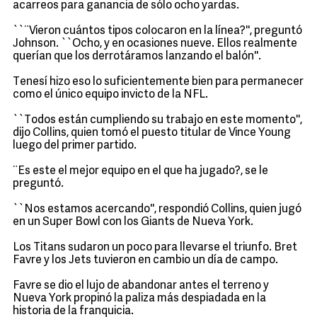
acarreos para ganancia de sólo ocho yardas.
``¨Vieron cuántos tipos colocaron en la línea?'', preguntó
Johnson. ``Ocho, y en ocasiones nueve. Ellos realmente
querían que los derrotáramos lanzando el balón''.
Tenesí hizo eso lo suficientemente bien para permanecer
como el único equipo invicto de la NFL.
``Todos están cumpliendo su trabajo en este momento'',
dijo Collins, quien tomó el puesto titular de Vince Young
luego del primer partido.
¨Es este el mejor equipo en el que ha jugado?, se le
preguntó.
``Nos estamos acercando'', respondió Collins, quien jugó
en un Super Bowl con los Giants de Nueva York.
Los Titans sudaron un poco para llevarse el triunfo. Bret
Favre y los Jets tuvieron en cambio un día de campo.
Favre se dio el lujo de abandonar antes el terreno y
Nueva York propinó la paliza más despiadada en la
historia de la franquicia.