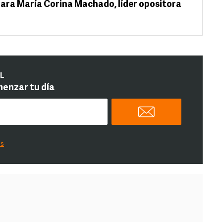
 para María Corina Machado, líder opositora
IL
menzar tu día
es