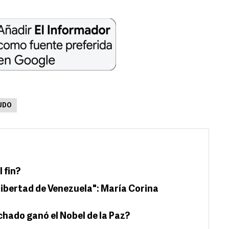
UDO
l fin?
 libertad de Venezuela": María Corina
hado ganó el Nobel de la Paz?