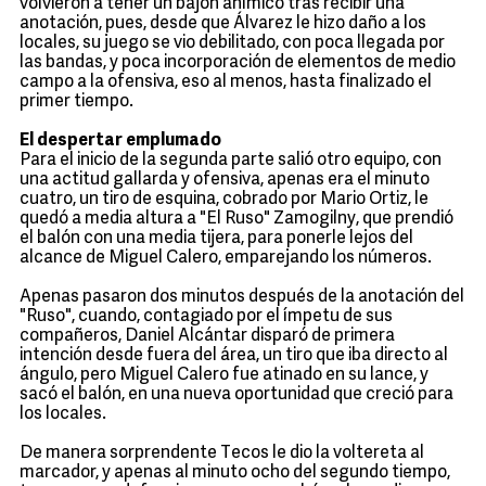
volvieron a tener un bajón anímico tras recibir una
anotación, pues, desde que Álvarez le hizo daño a los
locales, su juego se vio debilitado, con poca llegada por
las bandas, y poca incorporación de elementos de medio
campo a la ofensiva, eso al menos, hasta finalizado el
primer tiempo.
El despertar emplumado
Para el inicio de la segunda parte salió otro equipo, con
una actitud gallarda y ofensiva, apenas era el minuto
cuatro, un tiro de esquina, cobrado por Mario Ortiz, le
quedó a media altura a "El Ruso" Zamogilny, que prendió
el balón con una media tijera, para ponerle lejos del
alcance de Miguel Calero, emparejando los números.
Apenas pasaron dos minutos después de la anotación del
"Ruso", cuando, contagiado por el ímpetu de sus
compañeros, Daniel Alcántar disparó de primera
intención desde fuera del área, un tiro que iba directo al
ángulo, pero Miguel Calero fue atinado en su lance, y
sacó el balón, en una nueva oportunidad que creció para
los locales.
De manera sorprendente Tecos le dio la voltereta al
marcador, y apenas al minuto ocho del segundo tiempo,