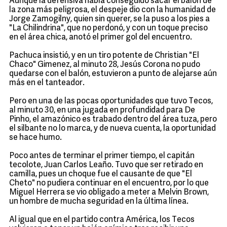
Aunque la defensiva había conseguido sacar el balón de
la zona más peligrosa, el despeje dio con la humanidad de
Jorge Zamogilny, quien sin querer, se la puso a los pies a
"La Chilindrina", que no perdonó, y con un toque preciso
en el área chica, anotó el primer gol del encuentro.
Pachuca insistió, y en un tiro potente de Christian "El
Chaco" Gimenez, al minuto 28, Jesús Corona no pudo
quedarse con el balón, estuvieron a punto de alejarse aún
más en el tanteador.
Pero en una de las pocas oportunidades que tuvo Tecos,
al minuto 30, en una jugada en profundidad para De
Pinho, el amazónico es trabado dentro del área tuza, pero
el silbante no lo marca, y de nueva cuenta, la oportunidad
se hace humo.
Poco antes de terminar el primer tiempo, el capitán
tecolote, Juan Carlos Leaño. Tuvo que ser retirado en
camilla, pues un choque fue el causante de que "El
Cheto" no pudiera continuar en el encuentro, por lo que
Miguel Herrera se vio obligado a meter a Melvin Brown,
un hombre de mucha seguridad en la última línea.
Al igual que en el partido contra América, los Tecos