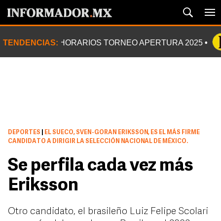
TENDENCIAS:
HORARIOS TORNEO APERTURA 2025
DEPORTES
|
EL SUECO, SVEN-GORAN ERIKSSON, ES EL MÁS FIRME
CANDIDATO A DIRIGIR LA SELECCIÓN NACIONAL DE MÉXICO.
Se perfila cada vez más
Eriksson
Otro candidato, el brasileño Luiz Felipe Scolari