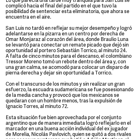
Lo que parecía una tarde muy tranquila para San Luis se
complicó hacia el final del partido en el que tuvo la
posibilidad de sentenciar esta eliminatoria, que ahora se
encuentra en el aire.
San Luis no tardó en reflejar su mejor desempeño y logró
adelantarse en la pizarra en un centro por derecha de
Omar Monjaraz al corazón del área, donde Braulio Luna
se levantó para conectar un remate picado que dejó sin
oportunidad al portero Sebastián Torrico, al minuto 24.
A falta de cinco minutos para el descanso, el colombiano
Tressor Moreno tomó un rebote dentro del área y, con
una gran calma, se acomodó para colocar un disparo de
pierna derecha y dejar sin oportunidad a Torrico.
Con el transcurso de los minutos y sin realizar un gran
esfuerzo, la escuadra sudamericana se fue posesionando
de la media cancha y provocó que los mexicanos se
quedaran con un hombre menos, tras la expulsión de
Ignacio Torres, al minuto 72.
Esta situación fue bien aprovechada por el conjunto
argentino que de manera inmediata logró reflejarlo en el
marcador en una buena acción individual del ex jugador
de Morelia, Nicolás Pavlovich, quien se quitó a dos rivales