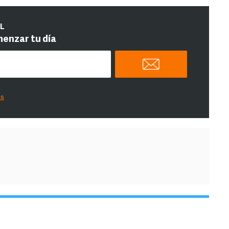
IL
menzar tu día
es