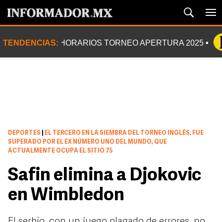
TENDENCIAS:
HORARIOS TORNEO APERTURA 2025
DEPORTES
|
EL TERCERO EN LA SIEMBRA DEL TORNEO INGLÉS, FUE
SUPERADO POR EL EX NÚMERO UNO DEL MUNDO, QUE
ACTUALMENTE OCUPA EL SITIO 75
Safin elimina a Djokovic
en Wimbledon
El serbio, con un juego plagado de errores, no