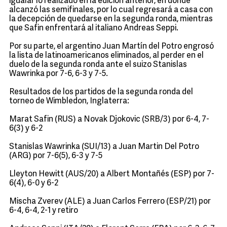
igualar lo realizado en la edición anterior, en donde
alcanzó las semifinales, por lo cual regresará a casa con
la decepción de quedarse en la segunda ronda, mientras
que Safin enfrentará al italiano Andreas Seppi.
Por su parte, el argentino Juan Martín del Potro engrosó
la lista de latinoamericanos eliminados, al perder en el
duelo de la segunda ronda ante el suizo Stanislas
Wawrinka por 7-6, 6-3 y 7-5.
Resultados de los partidos de la segunda ronda del
torneo de Wimbledon, Inglaterra:
Marat Safin (RUS) a Novak Djokovic (SRB/3) por 6-4, 7-
6(3) y 6-2
Stanislas Wawrinka (SUI/13) a Juan Martin Del Potro
(ARG) por 7-6(5), 6-3 y 7-5
Lleyton Hewitt (AUS/20) a Albert Montañés (ESP) por 7-
6(4), 6-0 y 6-2
Mischa Zverev (ALE) a Juan Carlos Ferrero (ESP/21) por
6-4, 6-4, 2-1 y retiro