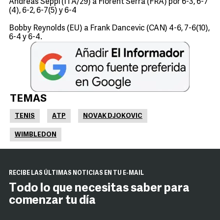
Andreas Seppi (ITA/29) a Florent Serra (FRA) por 6-3, 6-7
(4), 6-2, 6-7(5) y 6-4
Bobby Reynolds (EU) a Frank Dancevic (CAN) 4-6, 7-6(10),
6-4 y 6-4.
TEMAS
TENIS
ATP
NOVAK DJOKOVIC
WIMBLEDON
RECIBE LAS ÚLTIMAS NOTICIAS EN TU E-MAIL
Todo lo que necesitas saber para
comenzar tu día