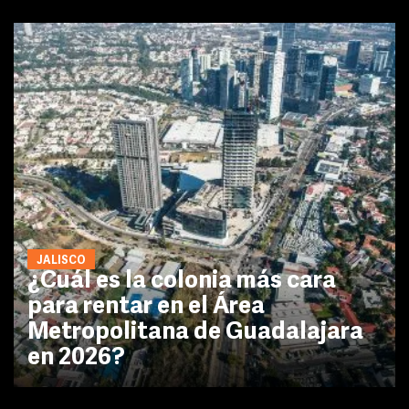
JALISCO
¿Cuál es la colonia más cara
para rentar en el Área
Metropolitana de Guadalajara
en 2026?