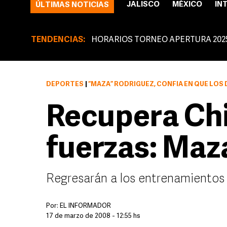
JALISCO
MÉXICO
IN
ÚLTIMAS NOTICIAS
TENDENCIAS:
HORARIOS TORNEO APERTURA 202
DEPORTES
|
“MAZA” RODRÍGUEZ, CONFÍA EN QUE LOS DÍAS DE DESCANSO 
Recupera Chi
fuerzas: Maz
Regresarán a los entrenamientos
Por:
EL INFORMADOR
17 de marzo de 2008 - 12:55 hs