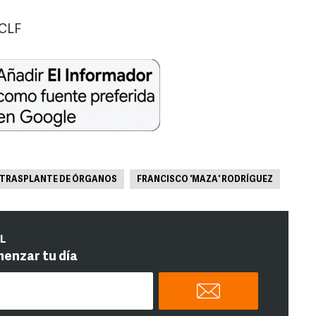
BCLF
TRASPLANTE DE ÓRGANOS
FRANCISCO 'MAZA' RODRÍGUEZ
IL
menzar tu día