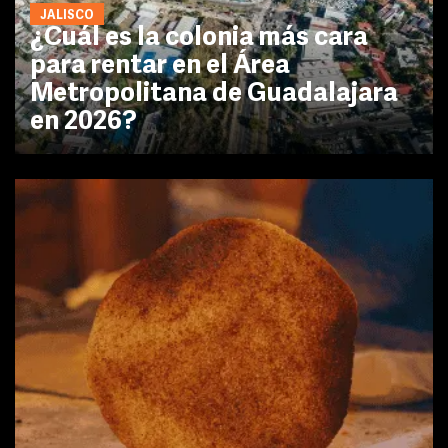
JALISCO
¿Cuál es la colonia más cara
para rentar en el Área
Metropolitana de Guadalajara
en 2026?