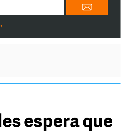
es
es espera que