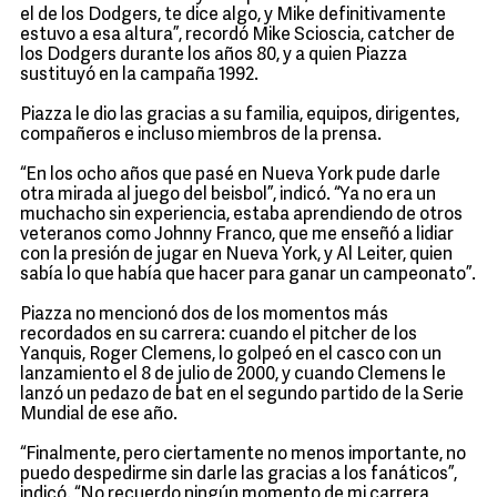
el de los Dodgers, te dice algo, y Mike definitivamente
estuvo a esa altura”, recordó Mike Scioscia, catcher de
los Dodgers durante los años 80, y a quien Piazza
sustituyó en la campaña 1992.
Piazza le dio las gracias a su familia, equipos, dirigentes,
compañeros e incluso miembros de la prensa.
“En los ocho años que pasé en Nueva York pude darle
otra mirada al juego del beisbol”, indicó. “Ya no era un
muchacho sin experiencia, estaba aprendiendo de otros
veteranos como Johnny Franco, que me enseñó a lidiar
con la presión de jugar en Nueva York, y Al Leiter, quien
sabía lo que había que hacer para ganar un campeonato”.
Piazza no mencionó dos de los momentos más
recordados en su carrera: cuando el pitcher de los
Yanquis, Roger Clemens, lo golpeó en el casco con un
lanzamiento el 8 de julio de 2000, y cuando Clemens le
lanzó un pedazo de bat en el segundo partido de la Serie
Mundial de ese año.
“Finalmente, pero ciertamente no menos importante, no
puedo despedirme sin darle las gracias a los fanáticos”,
indicó. “No recuerdo ningún momento de mi carrera