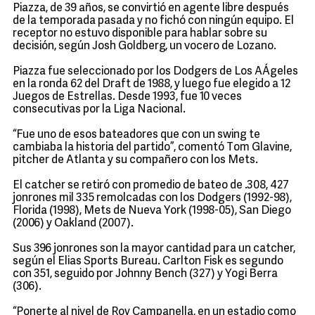
Piazza, de 39 años, se convirtió en agente libre después
de la temporada pasada y no fichó con ningún equipo. El
receptor no estuvo disponible para hablar sobre su
decisión, según Josh Goldberg, un vocero de Lozano.
Piazza fue seleccionado por los Dodgers de Los AÁgeles
en la ronda 62 del Draft de 1988, y luego fue elegido a 12
Juegos de Estrellas. Desde 1993, fue 10 veces
consecutivas por la Liga Nacional.
“Fue uno de esos bateadores que con un swing te
cambiaba la historia del partido”, comentó Tom Glavine,
pitcher de Atlanta y su compañero con los Mets.
El catcher se retiró con promedio de bateo de .308, 427
jonrones mil 335 remolcadas con los Dodgers (1992-98),
Florida (1998), Mets de Nueva York (1998-05), San Diego
(2006) y Oakland (2007).
Sus 396 jonrones son la mayor cantidad para un catcher,
según el Elias Sports Bureau. Carlton Fisk es segundo
con 351, seguido por Johnny Bench (327) y Yogi Berra
(306).
“Ponerte al nivel de Roy Campanella, en un estadio como