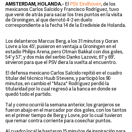
AMSTERDAM, HOLANDA.-
El
PSV Eindhoven
, de los
mexicanos Carlos Salcido y Francisco Rodríguez, tuvo
que venir de atrás para sacar los tres puntos en la visita
de Groningen, al que derrotó 4-2 en duelo
correspondiente a la fecha 14 de la
Eredivisie
de Holanda.
Los delanteros Marcus Berg, a los 31 minutos y Goran
Lovre a los 45', pusieron en ventaja a Groningen en el
estadio Philips Arena, pero Otman Bakkal con dos goles,
54' y 57', y dos más del serbio Danko Lazovic, 61' y 69',
sirvieron para que el PSV diera la vuelta al encuentro.
El defensa mexicano Carlos Salcido repitió en el cuadro
titular del técnico Huub Stevens, y participó los 90
minutos, en cambio el "Maza" Rodríguez perdió la
titularidad por lo cual regresó a la banca en donde se
quedó todo el partido.
Tal y como ocurrió la semana anterior, los granjeros se
fueron abajo en el marcador por dos goles, con los tantos
en el primer tiempo de Berg y Lovre, por lo cual tuvieron
que remar contra corriente para cosechar puntos.
Al cuadro local le bastaron 15 minutos de inspiración para