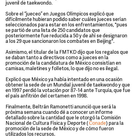
juvenil de taekwondo.
Sobre el “jueceo” en Juegos Olímpicos explicó que
difícilmente hubieran podido saber cuáles jueces serían
seleccionados para estar en los enfrentamientos, "pues
se partió de una lista de 250 candidatos que
posteriormente fue reducida a 50 y de ahí se designaron
a los 29 que sancionaron los combates en Beijing".
Asimismo, el titular de la FMTKD dijo que los regalos que
se daban tanto a directivos como a jueces en la
promoción de la candidatura de México consistían en
camisas, maletines y folletos, lo que dijo no es ilegal.
Explicó que México ya había intentado en una ocasión
obtener la sede de un Mundial juvenil de taekwondo y que
en 1997 perdió la votación por 87-14 ante Turquía, que fue
el país anfitrión del certamen en 1998.
Finalmente, Beltrán Ramonetti anunció que será la
próxima semana cuando dé a conocer un informe
detallado sobre la cantidad que le otorgó la Comisión
Nacional de Cultura Física y Deporte (
Conade
) para la
promoción de la sede de México y de cómo fueron
utilizados los recursos.