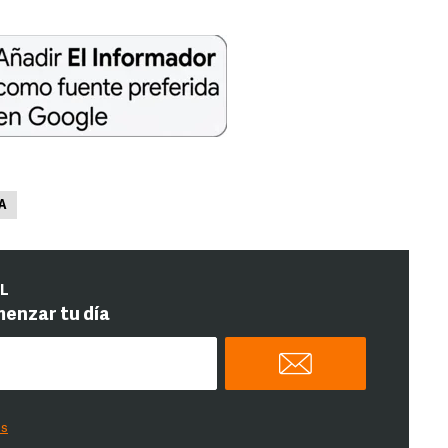
A
IL
menzar tu día
es