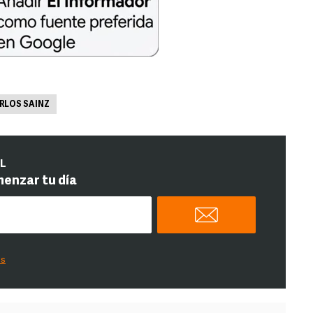
RLOS SAINZ
IL
menzar tu día
es