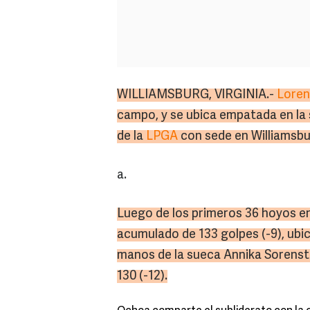
WILLIAMSBURG, VIRGINIA.-
Lore
campo, y se ubica empatada en la
de
la
LPGA
con sede en Williamsbur
a.
Luego de los primeros 36 hoyos en 
acumulado de 133 golpes (-9), ubic
manos de la sueca Annika Sorensta
130 (-12).