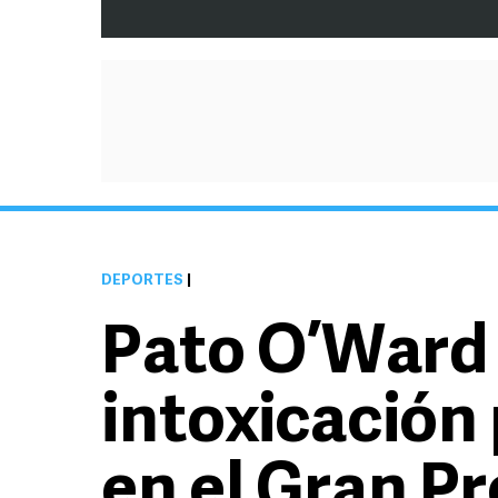
DEPORTES
|
Pato O’Ward 
intoxicación 
en el Gran P