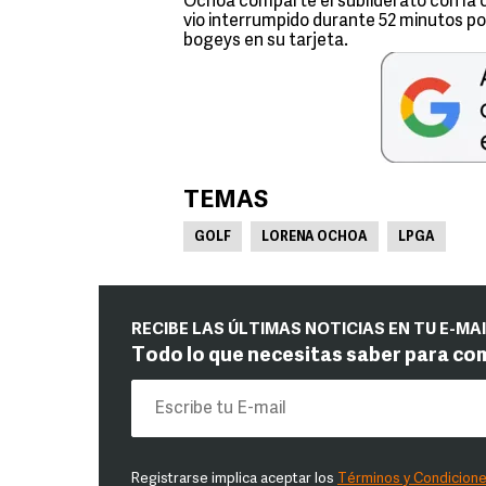
Ochoa comparte el subliderato con la co
vio interrumpido durante 52 minutos por 
bogeys en su tarjeta.
TEMAS
GOLF
LORENA OCHOA
LPGA
RECIBE LAS ÚLTIMAS NOTICIAS EN TU E-MA
Todo lo que necesitas saber para co
Registrarse implica aceptar los
Términos y Condicion