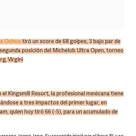
na Ochoa
tiró un score de 68 golpes, 3 bajo par de
 segunda posición del Michelob Ultra Open, torneo
g, Virgini
el Kingsmill Resort, la profesional mexicana tiene
ándose a tres impactos del primer lugar, en
m, quien hoy tiró 66 (-5), para un acumulado de