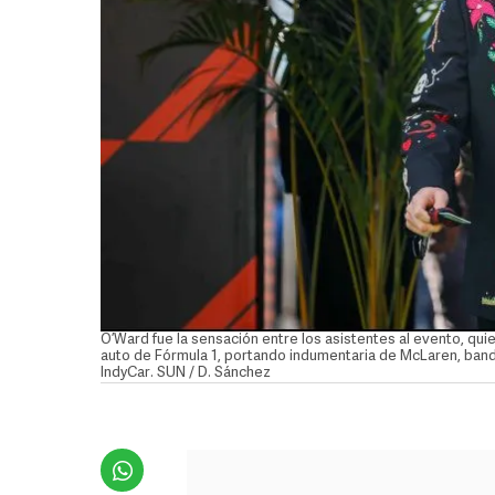
O’Ward fue la sensación entre los asistentes al evento, qu
auto de Fórmula 1, portando indumentaria de McLaren, band
IndyCar. SUN / D. Sánchez