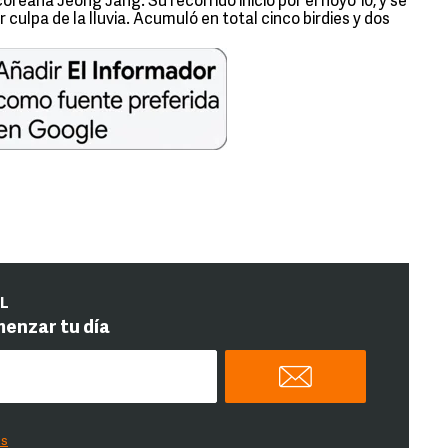
reana Jeong Jang. Su recorrido inició por el hoyo 10, y se
culpa de la lluvia. Acumuló en total cinco birdies y dos
IL
menzar tu día
es