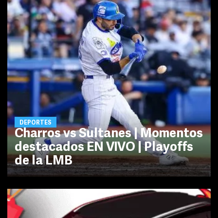
DEPORTES
Charros vs Sultanes | Momentos
destacados EN VIVO | Playoffs
de la LMB