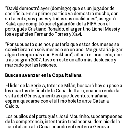
“David demostró ayer (domingo) que es un jugador de
sacrificio. En su primer partido ya demostró mucho, con
su talento, sus pases y todas sus cualidades”, aseguró
Kaká, que compitió por el galardón de la FIFA con el
portugués Cristiano Ronaldo, el argentino Lionel Messi y
los españoles Fernando Torres y Xavi.
“Por supuesto que nos gustaría que estos dos meses se
convirtieran en seis meses o en un año. Me gustaría jugar
algún tiempo más con Beckham”, añadió el brasileño, que,
tras su gran 2007, tuvo en éste un año más deslucido y
marcado por las lesiones.
Buscan avanzar en la Copa italiana
El líder de la Serie A, Inter de Milán, buscará hoy su pase a
los cuartos de final de la Copa de Italia, cuando reciba la
visita del Génova, mientras que Juventus, mañana,
espera quedarse con el último boleto ante Catania
Calcio.
Los pupilos del portugués José Mourinho, subcampeones
de la competencia, intentarán trasladar su dominio de la
Liga italiana a la Copa, cuando enfrenten a Génova,