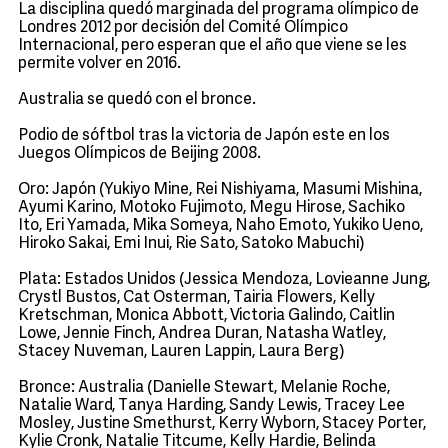
La disciplina quedó marginada del programa olímpico de
Londres 2012 por decisión del Comité Olímpico
Internacional, pero esperan que el año que viene se les
permite volver en 2016.
Australia se quedó con el bronce.
Podio de sóftbol tras la victoria de Japón este en los
Juegos Olímpicos de Beijing 2008.
Oro: Japón (Yukiyo Mine, Rei Nishiyama, Masumi Mishina,
Ayumi Karino, Motoko Fujimoto, Megu Hirose, Sachiko
Ito, Eri Yamada, Mika Someya, Naho Emoto, Yukiko Ueno,
Hiroko Sakai, Emi Inui, Rie Sato, Satoko Mabuchi)
Plata: Estados Unidos (Jessica Mendoza, Lovieanne Jung,
Crystl Bustos, Cat Osterman, Tairia Flowers, Kelly
Kretschman, Monica Abbott, Victoria Galindo, Caitlin
Lowe, Jennie Finch, Andrea Duran, Natasha Watley,
Stacey Nuveman, Lauren Lappin, Laura Berg)
Bronce: Australia (Danielle Stewart, Melanie Roche,
Natalie Ward, Tanya Harding, Sandy Lewis, Tracey Lee
Mosley, Justine Smethurst, Kerry Wyborn, Stacey Porter,
Kylie Cronk, Natalie Titcume, Kelly Hardie, Belinda