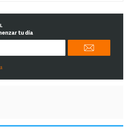
IL
menzar tu día
es