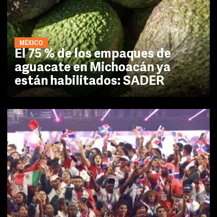
MÉXICO
El 75 % de los empaques de
aguacate en Michoacán ya
están habilitados: SADER