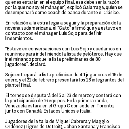
quienes estarán en el equipo final, esa debe ser la razón
por la que no soy el mánager”, explicó Galarraga, quien se
desempeñará como coach de banca durante el Clásico.
En relación a la estrategia a seguir y la preparación de la
novena sudamericana, el “Gato” afirmó que ya estuvo en
contacto con el mánager Luis Sojo para definir
lineamientos.
“Estuve en conversaciones con Luis Sojo y quedamos en
reunirnos para ir definiendo la lista de peloteros. Hay que
ir eliminando porque la lista preliminar es de 80
jugadores”, declaró.
Sojo entregará la lista preliminar de 40 jugadores el 16 de
enero, y el 22 de febrero presentará los 28 integrantes del
plantel final.
El torneo se disputará del 5 al 23 de marzo y contará con
la participación de 16 equipos. En la primera ronda,
Venezuela estará en el Grupo C con sede en Toronto,
junto con Canadá, Estados Unidos e Italia.
Jugadores de la talla de Miguel Cabrera y Magglio
Ordóñez (Tigres de Detroit), Johan Santana y Francisco