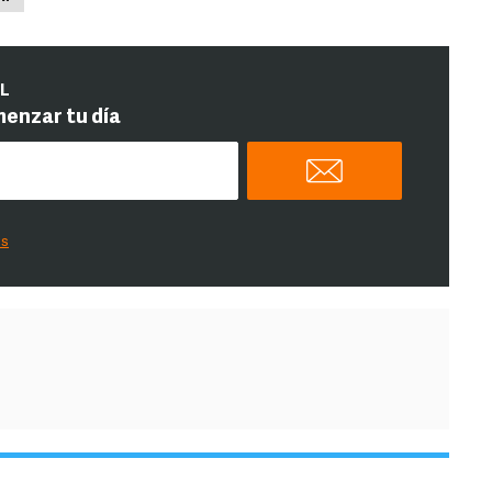
IL
menzar tu día
es