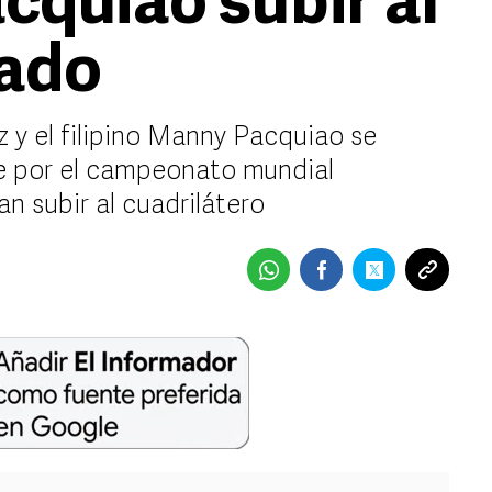
cquiao subir al
bado
y el filipino Manny Pacquiao se
te por el campeonato mundial
n subir al cuadrilátero