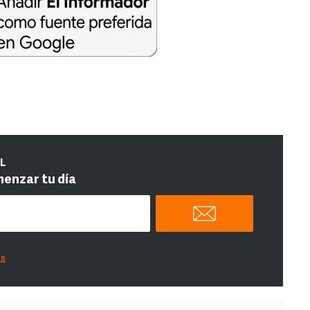
IL
menzar tu día
es