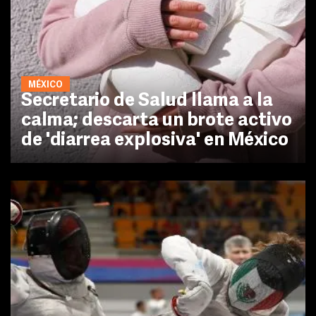
MÉXICO
Secretario de Salud llama a la
calma; descarta un brote activo
de 'diarrea explosiva' en México