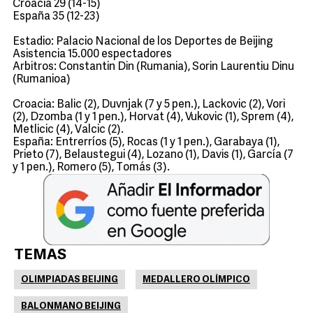
Croacia 29 (14-15)
España 35 (12-23)
Estadio: Palacio Nacional de los Deportes de Beijing
Asistencia 15.000 espectadores
Arbitros: Constantin Din (Rumania), Sorin Laurentiu Dinu
(Rumanioa)
Croacia: Balic (2), Duvnjak (7 y 5 pen.), Lackovic (2), Vori
(2), Dzomba (1 y 1 pen.), Horvat (4), Vukovic (1), Sprem (4),
Metlicic (4), Valcic (2).
España: Entrerríos (5), Rocas (1 y 1 pen.), Garabaya (1),
Prieto (7), Belaustegui (4), Lozano (1), Davis (1), García (7
y 1 pen.), Romero (5), Tomás (3).
TEMAS
OLIMPIADAS BEIJING
MEDALLERO OLÍMPICO
BALONMANO BEIJING