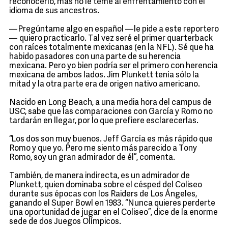
reconocerlo, mas no le teme al enfrentamiento con el
idioma de sus ancestros.
—Pregúntame algo en español —le pide a este reportero
— quiero practicarlo. Tal vez seré el primer quarterback
con raíces totalmente mexicanas (en la NFL). Sé que ha
habido pasadores con una parte de su herencia
mexicana. Pero yo bien podría ser el primero con herencia
mexicana de ambos lados. Jim Plunkett tenía sólo la
mitad y la otra parte era de origen nativo americano.
Nacido en Long Beach, a una media hora del campus de
USC, sabe que las comparaciones con García y Romo no
tardarán en llegar, por lo que prefiere esclarecerlas.
“Los dos son muy buenos. Jeff García es más rápido que
Romo y que yo. Pero me siento más parecido a Tony
Romo, soy un gran admirador de él”, comenta.
También, de manera indirecta, es un admirador de
Plunkett, quien dominaba sobre el césped del Coliseo
durante sus épocas con los Raiders de Los Ángeles,
ganando el Super Bowl en 1983. “Nunca quieres perderte
una oportunidad de jugar en el Coliseo”, dice de la enorme
sede de dos Juegos Olímpicos.