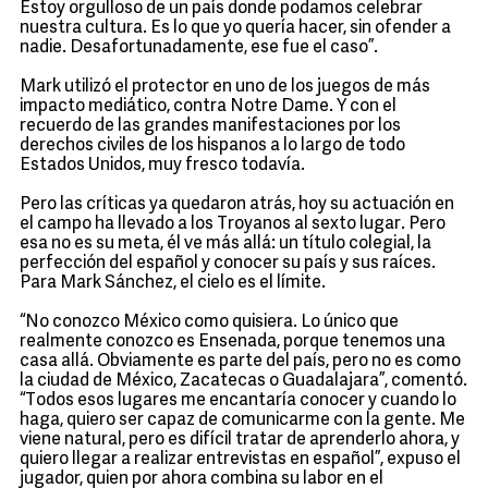
Estoy orgulloso de un país donde podamos celebrar
nuestra cultura. Es lo que yo quería hacer, sin ofender a
nadie. Desafortunadamente, ese fue el caso”.
Mark utilizó el protector en uno de los juegos de más
impacto mediático, contra Notre Dame. Y con el
recuerdo de las grandes manifestaciones por los
derechos civiles de los hispanos a lo largo de todo
Estados Unidos, muy fresco todavía.
Pero las críticas ya quedaron atrás, hoy su actuación en
el campo ha llevado a los Troyanos al sexto lugar. Pero
esa no es su meta, él ve más allá: un título colegial, la
perfección del español y conocer su país y sus raíces.
Para Mark Sánchez, el cielo es el límite.
“No conozco México como quisiera. Lo único que
realmente conozco es Ensenada, porque tenemos una
casa allá. Obviamente es parte del país, pero no es como
la ciudad de México, Zacatecas o Guadalajara”, comentó.
“Todos esos lugares me encantaría conocer y cuando lo
haga, quiero ser capaz de comunicarme con la gente. Me
viene natural, pero es difícil tratar de aprenderlo ahora, y
quiero llegar a realizar entrevistas en español”, expuso el
jugador, quien por ahora combina su labor en el