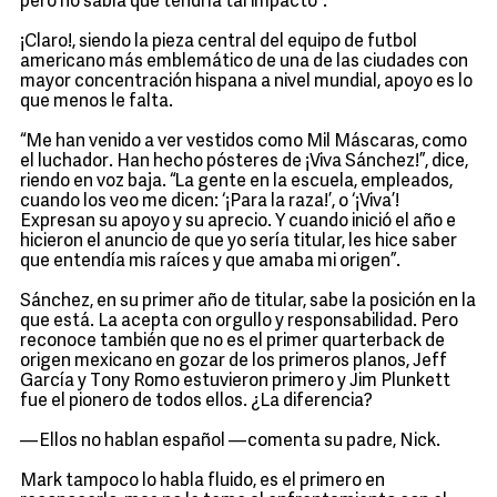
pero no sabía que tendría tal impacto”.
¡Claro!, siendo la pieza central del equipo de futbol
americano más emblemático de una de las ciudades con
mayor concentración hispana a nivel mundial, apoyo es lo
que menos le falta.
“Me han venido a ver vestidos como Mil Máscaras, como
el luchador. Han hecho pósteres de ¡Viva Sánchez!”, dice,
riendo en voz baja. “La gente en la escuela, empleados,
cuando los veo me dicen: ‘¡Para la raza!’, o ‘¡Viva’!
Expresan su apoyo y su aprecio. Y cuando inició el año e
hicieron el anuncio de que yo sería titular, les hice saber
que entendía mis raíces y que amaba mi origen”.
Sánchez, en su primer año de titular, sabe la posición en la
que está. La acepta con orgullo y responsabilidad. Pero
reconoce también que no es el primer quarterback de
origen mexicano en gozar de los primeros planos, Jeff
García y Tony Romo estuvieron primero y Jim Plunkett
fue el pionero de todos ellos. ¿La diferencia?
—Ellos no hablan español —comenta su padre, Nick.
Mark tampoco lo habla fluido, es el primero en