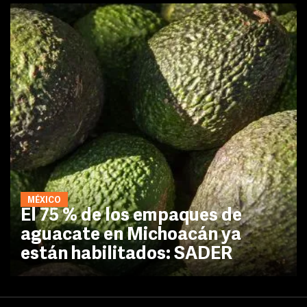
MÉXICO
El 75 % de los empaques de
aguacate en Michoacán ya
están habilitados: SADER