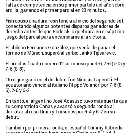
El número uno de Estados Unidos no mostró signos de
falta de competencia en su primer partido del año sobre
arcilla, ganando el primer parcial en 23 minutos.
Fish opuso una dura resistencia al inicio del segundo set,
conectando algunos potentes disparos ganadores de
derecha antes de que Roddick lo quebrara en el séptimo
juego del parcial para encaminarse a la victoria.
El chileno Fernando González, que venía de ganar el
torneo de Múnich, superó al serbio Janko Tipsarevic.
El preclasificado número 12 se impuso por 3-6, 7-6 (7-0) y
7-6 (8-6).
Otro que ganó en el de debut fue Nicolás Lapentti. El
ecuatoriano venció al italiano Filippo Volandri por 7-6 (8-
6), 2-6 y 6-2.
En tanto, el argentino José Acasuso tuvo más suerte que
su compatriota Cañas y avanzó a segunda ronda al
derrotar al ruso Dmitry Tursunov por 6-4 y 6-2 en su
debut.
También por primera ronda, el español Tommy Robredo