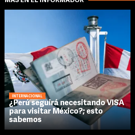
MÁS EN EL INFORMADOR
INTERNACIONAL
¿Perú seguirá necesitando VISA
para visitar México?; esto
sabemos