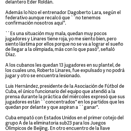
delantero Eder Roldán.
Además lo hizo el entrenador Dagoberto Lara, según el
federativo aunque recalcó que ``no tenemos
confirmación nosotros aquí''.
``Es una situación muy mala, quedan muy pocos
jugadores y Linares tiene roja, yo me siento bien, pero
siento lástima por ellos porque no se va a lograr el sueño
de llegar a la olimpiada, más con lo que pasó'', señaló
Díaz.
A los cubanos les quedan 13 jugadores en su plantel, de
los cuales uno, Roberto Linares, fue expulsado y no podrá
jugar y otro se encuentra lesionado.
Luis Hernández, presidente de la Asociación de Fútbol de
Cuba, el único funcionario del equipo que atendió a la
prensa durante la práctica del miércoles expresó que sus
jugadores están ``concentrados'' en los partidos que les
quedan por delante y que aspiran a ``ganar''.
Cuba empató con Estados Unidos en el primer cotejo del
grupo A de la eliminatoria sub23 para los Juegos
Olímpicos de Beijing. En otro encuentro de la llave