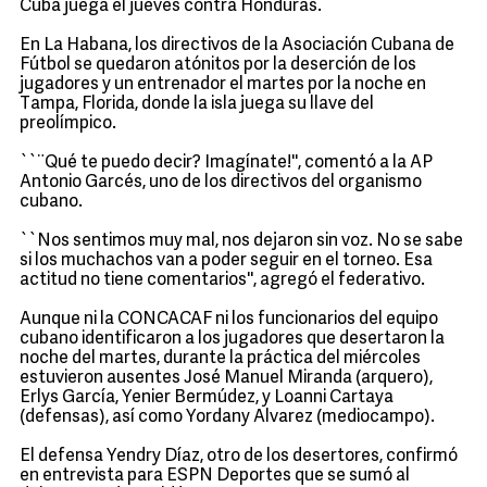
Cuba juega el jueves contra Honduras.
En La Habana, los directivos de la Asociación Cubana de
Fútbol se quedaron atónitos por la deserción de los
jugadores y un entrenador el martes por la noche en
Tampa, Florida, donde la isla juega su llave del
preolímpico.
``¨Qué te puedo decir? ­Imagínate!'', comentó a la AP
Antonio Garcés, uno de los directivos del organismo
cubano.
``Nos sentimos muy mal, nos dejaron sin voz. No se sabe
si los muchachos van a poder seguir en el torneo. Esa
actitud no tiene comentarios'', agregó el federativo.
Aunque ni la CONCACAF ni los funcionarios del equipo
cubano identificaron a los jugadores que desertaron la
noche del martes, durante la práctica del miércoles
estuvieron ausentes José Manuel Miranda (arquero),
Erlys García, Yenier Bermúdez, y Loanni Cartaya
(defensas), así como Yordany Alvarez (mediocampo).
El defensa Yendry Díaz, otro de los desertores, confirmó
en entrevista para ESPN Deportes que se sumó al