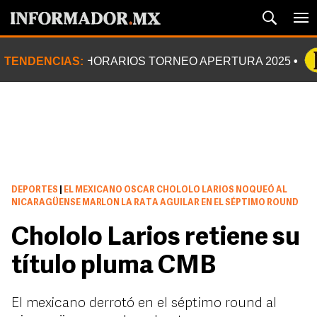
TENDENCIAS:
HORARIOS TORNEO APERTURA 2025
DEPORTES
|
EL MEXICANO OSCAR CHOLOLO LARIOS NOQUEÓ AL
NICARAGÜENSE MARLON LA RATA AGUILAR EN EL SÉPTIMO ROUND
Chololo Larios retiene su
título pluma CMB
El mexicano derrotó en el séptimo round al