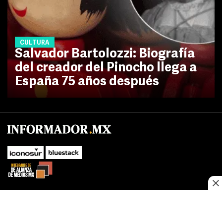
CULTURA
Salvador Bartolozzi: Biografía
del creador del Pinocho llega a
España 75 años después
No te pierdas las novedades de último momento.
¡Síguenos!
SUBIR
Este sitio web utiliza cookies propias y de terceros para optimizar su
FACEBOOK
TWITTER