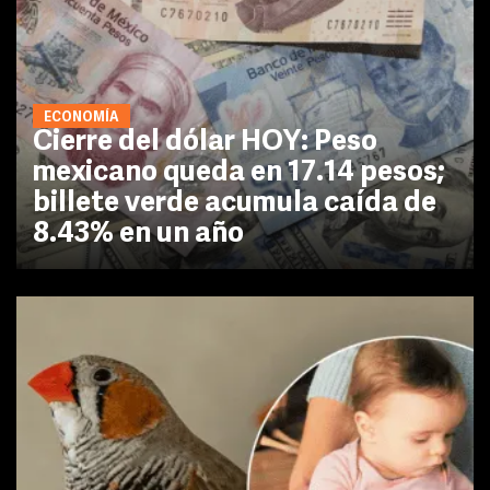
ECONOMÍA
Cierre del dólar HOY: Peso
mexicano queda en 17.14 pesos;
billete verde acumula caída de
8.43% en un año