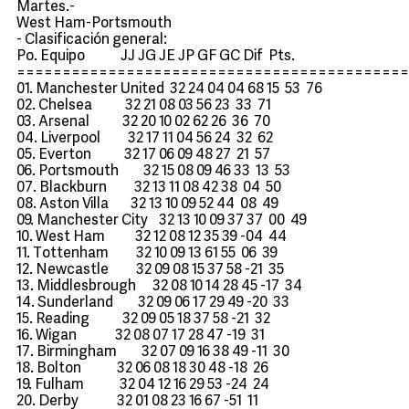
Martes.-
West Ham-Portsmouth
- Clasificación general:
Po. Equipo JJ JG JE JP GF GC Dif Pts.
===========================================
01. Manchester United 32 24 04 04 68 15 53 76
02. Chelsea 32 21 08 03 56 23 33 71
03. Arsenal 32 20 10 02 62 26 36 70
04. Liverpool 32 17 11 04 56 24 32 62
05. Everton 32 17 06 09 48 27 21 57
06. Portsmouth 32 15 08 09 46 33 13 53
07. Blackburn 32 13 11 08 42 38 04 50
08. Aston Villa 32 13 10 09 52 44 08 49
09. Manchester City 32 13 10 09 37 37 00 49
10. West Ham 32 12 08 12 35 39 -04 44
11. Tottenham 32 10 09 13 61 55 06 39
12. Newcastle 32 09 08 15 37 58 -21 35
13. Middlesbrough 32 08 10 14 28 45 -17 34
14. Sunderland 32 09 06 17 29 49 -20 33
15. Reading 32 09 05 18 37 58 -21 32
16. Wigan 32 08 07 17 28 47 -19 31
17. Birmingham 32 07 09 16 38 49 -11 30
18. Bolton 32 06 08 18 30 48 -18 26
19. Fulham 32 04 12 16 29 53 -24 24
20. Derby 32 01 08 23 16 67 -51 11