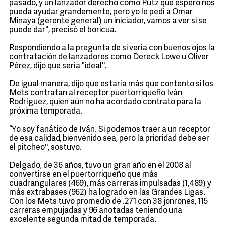
pasado, y un lanzador derecho como Putz que espero nos
pueda ayudar grandemente, pero yo le pedí a Omar
Minaya (gerente general) un iniciador, vamos a ver si se
puede dar'', precisó el boricua.
Respondiendo a la pregunta de si vería con buenos ojos la
contratación de lanzadores como Dereck Lowe u Oliver
Pérez, dijo que sería "ideal''.
De igual manera, dijo que estaría más que contento si los
Mets contratan al receptor puertorriqueño Iván
Rodríguez, quien aún no ha acordado contrato para la
próxima temporada.
“Yo soy fanático de Iván. Si podemos traer a un receptor
de esa calidad, bienvenido sea, pero la prioridad debe ser
el pitcheo'', sostuvo.
Delgado, de 36 años, tuvo un gran año en el 2008 al
convertirse en el puertorriqueño que más
cuadrangulares (469), más carreras impulsadas (1,489) y
más extrabases (962) ha logrado en las Grandes Ligas.
Con los Mets tuvo promedio de .271 con 38 jonrones, 115
carreras empujadas y 96 anotadas teniendo una
excelente segunda mitad de temporada.