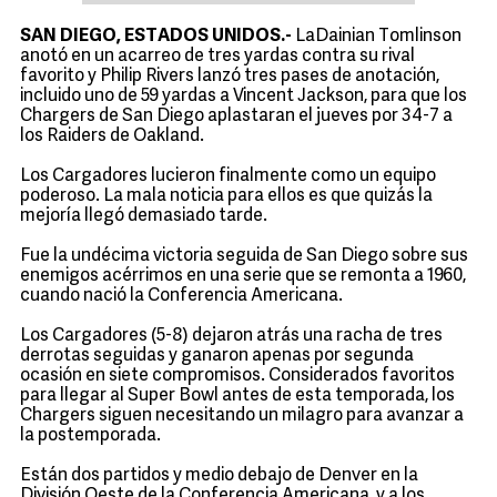
SAN DIEGO, ESTADOS UNIDOS.-
LaDainian Tomlinson
anotó en un acarreo de tres yardas contra su rival
favorito y Philip Rivers lanzó tres pases de anotación,
incluido uno de 59 yardas a Vincent Jackson, para que los
Chargers de San Diego aplastaran el jueves por 34-7 a
los Raiders de Oakland.
Los Cargadores lucieron finalmente como un equipo
poderoso. La mala noticia para ellos es que quizás la
mejoría llegó demasiado tarde.
Fue la undécima victoria seguida de San Diego sobre sus
enemigos acérrimos en una serie que se remonta a 1960,
cuando nació la Conferencia Americana.
Los Cargadores (5-8) dejaron atrás una racha de tres
derrotas seguidas y ganaron apenas por segunda
ocasión en siete compromisos. Considerados favoritos
para llegar al Super Bowl antes de esta temporada, los
Chargers siguen necesitando un milagro para avanzar a
la postemporada.
Están dos partidos y medio debajo de Denver en la
División Oeste de la Conferencia Americana, y a los