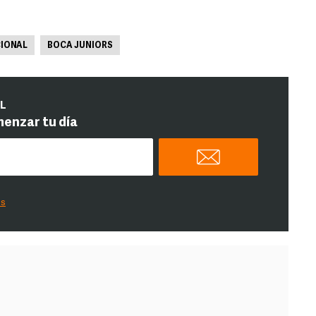
CIONAL
BOCA JUNIORS
IL
menzar tu día
es