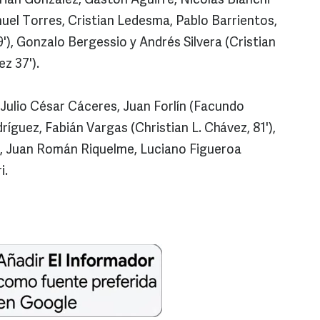
án González, Gastón Aguirre, Nicolás Bianchi
uel Torres, Cristian Ledesma, Pablo Barrientos,
9'), Gonzalo Bergessio y Andrés Silvera (Cristian
z 37').
 Julio César Cáceres, Juan Forlín (Facundo
ríguez, Fabián Vargas (Christian L. Chávez, 81'),
o, Juan Román Riquelme, Luciano Figueroa
i.