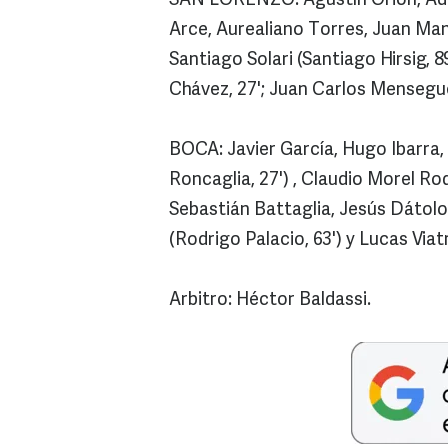
SAN LORENZO: Agustín Orión, Adri
Arce, Aurealiano Torres, Juan Man
Santiago Solari (Santiago Hirsig, 8
Chávez, 27'; Juan Carlos Mensegue
BOCA: Javier García, Hugo Ibarra,
Roncaglia, 27') , Claudio Morel Rod
Sebastián Battaglia, Jesús Dátol
(Rodrigo Palacio, 63') y Lucas Viatr
Arbitro: Héctor Baldassi.